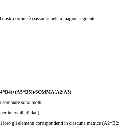
l nostro ordine è riassunto nell'immagine seguente.
A4*B4)+(A5*B5))/SOMMA(A2:A5)
 poi sommare sono molti.
intervalli di dati) .
 di loro gli elementi corrispondenti in ciascuna matrice (A2*B2;