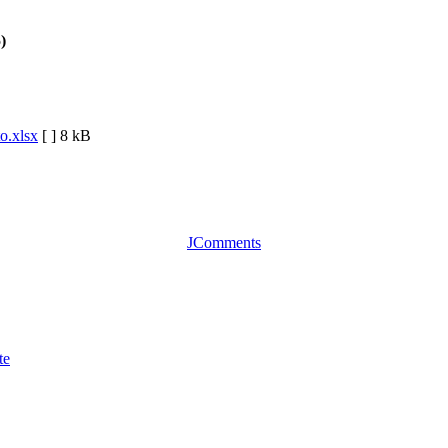
)
o.xlsx
[ ]
8 kB
JComments
te