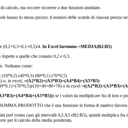
di calcolo, ma occorre ricorrere a due funzioni annidate.
ole hanno lo stesso prezzo: il numero delle scatole di ciascun prezzo ne
ole (0,2+0,3+0,1+0,5)/4.
In Excel faremmo =MEDIA(B2:B5)
 rispetto a quelle che costano 0,2 e 0,3.
ore. Vediamo come:
za; (10*0,2) (40*0,3) (80*0,1) (70*0,5)
) o, in excel,
=(A2*B2)+(A3*B3)+(A4*B4)+(A5*B5)
+(80*0,1)+(70*0,5))/(10+40+80+70) o in excel
=((A2*B2)+(A3*B3)+(
A3*B3)+(A4*B4)+(A5*B5))
) se i valori da moltiplicare fra di loro e
R.SOMMA.PRODOTTO che è una funzione in forma di matrice (lavora per 
ati (nel vostra caso gli intervalli A2:A5 eB2:B5), quindi moltiplica fra
rre per il calcolo della media ponderata.