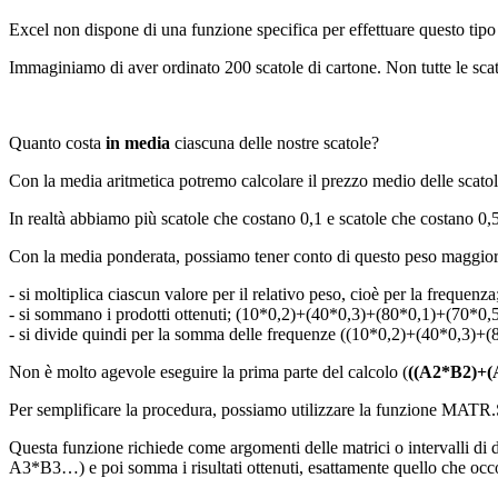
Excel non dispone di una funzione specifica per effettuare questo tipo 
Immaginiamo di aver ordinato 200 scatole di cartone. Non tutte le scat
Quanto costa
in media
ciascuna delle nostre scatole?
Con la media aritmetica potremo calcolare il prezzo medio delle scat
In realtà abbiamo più scatole che costano 0,1 e scatole che costano 0,5
Con la media ponderata, possiamo tener conto di questo peso maggi
- si moltiplica ciascun valore per il relativo peso, cioè per la frequen
- si sommano i prodotti ottenuti; (10*0,2)+(40*0,3)+(80*0,1)+(70*0,5
- si divide quindi per la somma delle frequenze ((10*0,2)+(40*0,3)
Non è molto agevole eseguire la prima parte del calcolo (
((A2*B2)+(
Per semplificare la procedura, possiamo utilizzare la funzione MAT
Questa funzione richiede come argomenti delle matrici o intervalli di d
A3*B3…) e poi somma i risultati ottenuti, esattamente quello che occo