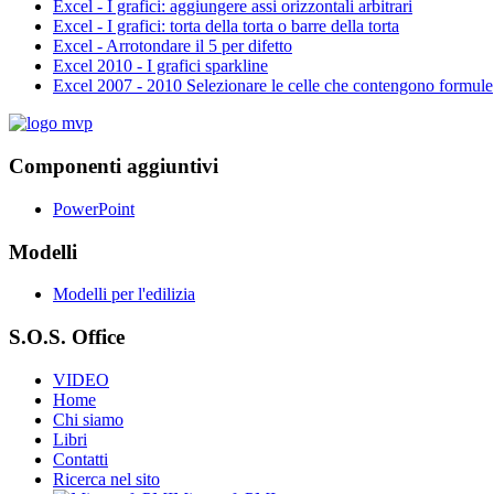
Excel - I grafici: aggiungere assi orizzontali arbitrari
Excel - I grafici: torta della torta o barre della torta
Excel - Arrotondare il 5 per difetto
Excel 2010 - I grafici sparkline
Excel 2007 - 2010 Selezionare le celle che contengono formule
Componenti aggiuntivi
PowerPoint
Modelli
Modelli per l'edilizia
S.O.S. Office
VIDEO
Home
Chi siamo
Libri
Contatti
Ricerca nel sito