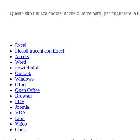
Questo sito utilizza cookie, anche di terze parti, per migliorare l
Visita i forum di SOS-OFFICE
MENU
Excel
Piccoli trucchi con Excel
Access
Word
PowerPoint
Outlook
Windows
Office
Open Office
Browser
PDF
Joomla
VBA
Libri
Video
Corsi