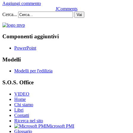
Aggiungi commento
JComments
Cerca...
Vai
Componenti aggiuntivi
PowerPoint
Modelli
Modelli per l'edilizia
S.O.S. Office
VIDEO
Home
Chi siamo
Libri
Contatti
Ricerca nel sito
Microsoft PMI
Glossario