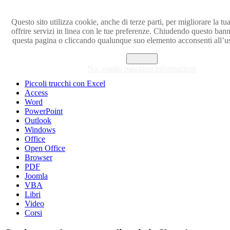
Questo sito utilizza cookie, anche di terze parti, per migliorare la tu
offrire servizi in linea con le tue preferenze. Chiudendo questo ban
Visita i forum di SOS-OFFICE
questa pagina o cliccando qualunque suo elemento acconsenti all’u
MENU
Accetto
No, voglio maggiori informazioni
Excel
Piccoli trucchi con Excel
Access
Word
PowerPoint
Outlook
Windows
Office
Open Office
Browser
PDF
Joomla
VBA
Libri
Video
Corsi