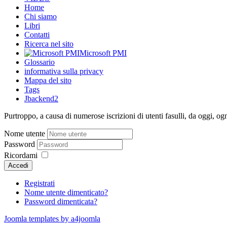
Home
Chi siamo
Libri
Contatti
Ricerca nel sito
Microsoft PMI
Glossario
informativa sulla privacy
Mappa del sito
Tags
Jbackend2
Purtroppo, a causa di numerose iscrizioni di utenti fasulli, da oggi, og
Nome utente
Password
Ricordami
Accedi
Registrati
Nome utente dimenticato?
Password dimenticata?
Joomla templates by a4joomla