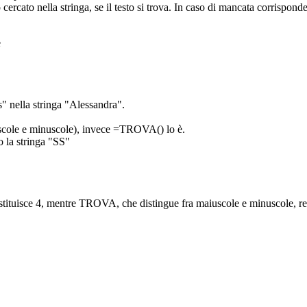
 cercato nella stringa, se il testo si trova. In caso di mancata corrisp
e
s" nella stringa "Alessandra".
scole e minuscole), invece =TROVA() lo è.
o la stringa "SS"
restituisce 4, mentre TROVA, che distingue fra maiuscole e minuscole,