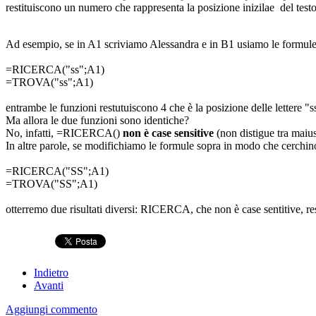
restituiscono un numero che rappresenta la posizione inizilae del testo
Ad esempio, se in A1 scriviamo Alessandra e in B1 usiamo le formul
=RICERCA("ss";A1)
=TROVA("ss";A1)
entrambe le funzioni restutuiscono 4 che è la posizione delle lettere "s
Ma allora le due funzioni sono identiche?
No, infatti, =RICERCA()
non è case sensitive
(non distigue tra maiu
In altre parole, se modifichiamo le formule sopra in modo che cerchin
=RICERCA("SS";A1)
=TROVA("SS";A1)
otterremo due risultati diversi: RICERCA, che non è case sentitive, 
Indietro
Avanti
Aggiungi commento