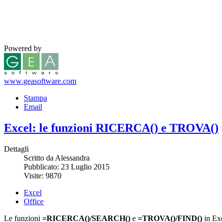
Powered by
www.geasoftware.com
Stampa
Email
Excel: le funzioni RICERCA() e TROVA()
Dettagli
Scritto da Alessandra
Pubblicato: 23 Luglio 2015
Visite: 9870
Excel
Office
Le funzioni
=RICERCA()/SEARCH()
e
=TROVA()/FIND()
in Exc