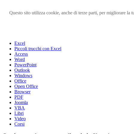
Questo sito utilizza cookie, anche di terze parti, per migliorare l
Visita i forum di SOS-OFFICE
MENU
Excel
Piccoli trucchi con Excel
Access
Word
PowerPoint
Outlook
Windows
Office
Open Office
Browser
PDF
Joomla
VBA
Libri
Video
Corsi