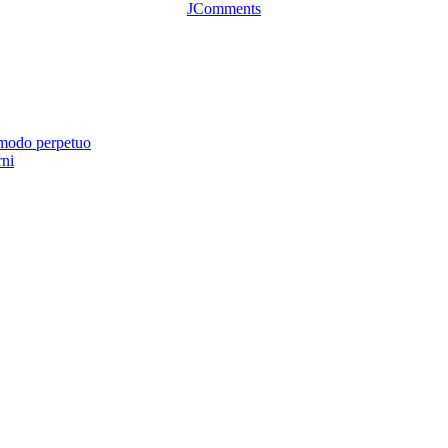
JComments
 modo perpetuo
rni