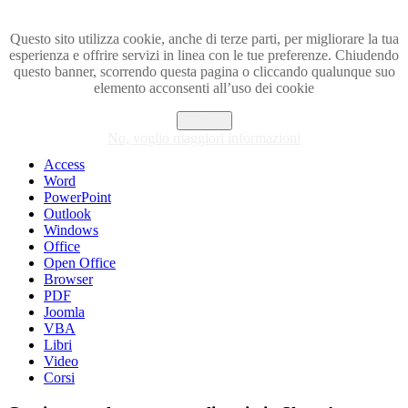
Questo sito utilizza cookie, anche di terze parti, per migliorare la tua
esperienza e offrire servizi in linea con le tue preferenze. Chiudendo
Visita i forum di SOS-OFFICE
questo banner, scorrendo questa pagina o cliccando qualunque suo
elemento acconsenti all’uso dei cookie
MENU
Accetto
Excel
No, voglio maggiori informazioni
Piccoli trucchi con Excel
Access
Word
PowerPoint
Outlook
Windows
Office
Open Office
Browser
PDF
Joomla
VBA
Libri
Video
Corsi