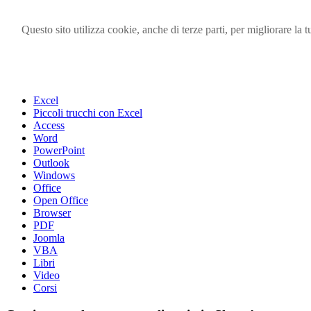
Questo sito utilizza cookie, anche di terze parti, per migliorare l
Visita i forum di SOS-OFFICE
MENU
Excel
Piccoli trucchi con Excel
Access
Word
PowerPoint
Outlook
Windows
Office
Open Office
Browser
PDF
Joomla
VBA
Libri
Video
Corsi