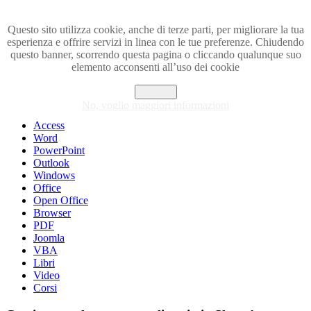
Questo sito utilizza cookie, anche di terze parti, per migliorare la tua
esperienza e offrire servizi in linea con le tue preferenze. Chiudendo
Visita i forum di SOS-OFFICE
questo banner, scorrendo questa pagina o cliccando qualunque suo
elemento acconsenti all’uso dei cookie
MENU
Accetto
Excel
No, voglio maggiori informazioni
Piccoli trucchi con Excel
Access
Word
PowerPoint
Outlook
Windows
Office
Open Office
Browser
PDF
Joomla
VBA
Libri
Video
Corsi