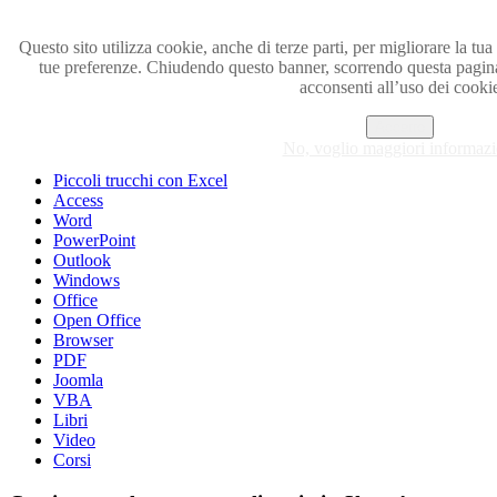
Questo sito utilizza cookie, anche di terze parti, per migliorare la tua 
tue preferenze. Chiudendo questo banner, scorrendo questa pagi
Visita i forum di SOS-OFFICE
acconsenti all’uso dei cooki
MENU
Accetto
No, voglio maggiori informazi
Excel
Piccoli trucchi con Excel
Access
Word
PowerPoint
Outlook
Windows
Office
Open Office
Browser
PDF
Joomla
VBA
Libri
Video
Corsi