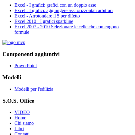
Excel - I grafici: grafici con un doppio asse
Excel - I grafici: aggiungere assi orizzontali arbitrari
Excel - Arrotondare il 5 per difetto
Excel 2010 - I grafici sparkline
Excel 2007 - 2010 Selezionare le celle che contengono
formule
Componenti aggiuntivi
PowerPoint
Modelli
Modelli per l'edilizia
S.O.S. Office
VIDEO
Home
Chi siamo
Libri
Contatti