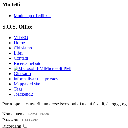
Modelli
Modelli per l'edilizia
S.O.S. Office
VIDEO
Home
Chi siamo
Libri
Contatti
Ricerca nel sito
Microsoft PMI
Glossario
informativa sulla privacy
Mappa del sito
Tags
Jbackend2
Purtroppo, a causa di numerose iscrizioni di utenti fasulli, da oggi, og
Nome utente
Password
Ricordami