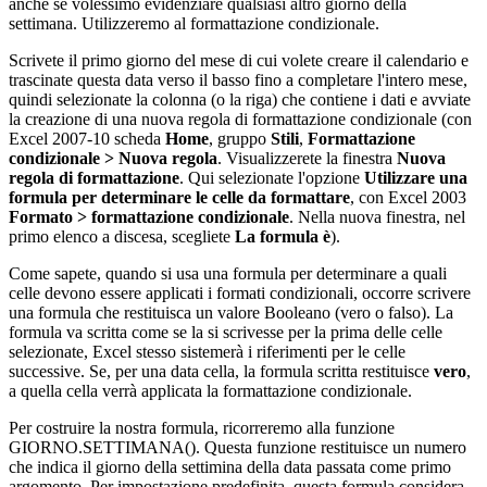
anche se volessimo evidenziare qualsiasi altro giorno della
settimana. Utilizzeremo al formattazione condizionale.
Scrivete il primo giorno del mese di cui volete creare il calendario e
trascinate questa data verso il basso fino a completare l'intero mese,
quindi selezionate la colonna (o la riga) che contiene i dati e avviate
la creazione di una nuova regola di formattazione condizionale (con
Excel 2007-10 scheda
Home
, gruppo
Stili
,
Formattazione
condizionale > Nuova regola
. Visualizzerete la finestra
Nuova
regola di formattazione
. Qui selezionate l'opzione
Utilizzare una
formula per determinare le celle da formattare
, con Excel 2003
Formato > formattazione condizionale
. Nella nuova finestra, nel
primo elenco a discesa, scegliete
La formula è
).
Come sapete, quando si usa una formula per determinare a quali
celle devono essere applicati i formati condizionali, occorre scrivere
una formula che restituisca un valore Booleano (vero o falso). La
formula va scritta come se la si scrivesse per la prima delle celle
selezionate, Excel stesso sistemerà i riferimenti per le celle
successive. Se, per una data cella, la formula scritta restituisce
vero
,
a quella cella verrà applicata la formattazione condizionale.
Per costruire la nostra formula, ricorreremo alla funzione
GIORNO.SETTIMANA(). Questa funzione restituisce un numero
che indica il giorno della settimina della data passata come primo
argomento. Per impostazione predefinita, questa formula considera