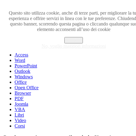
Questo sito utilizza cookie, anche di terze parti, per migliorare la t
esperienza e offrire servizi in linea con le tue preferenze. Chiuden
Visita i forum di SOS-OFFICE
questo banner, scorrendo questa pagina o cliccando qualunque su
elemento acconsenti all’uso dei cookie
MENU
Accetto
Excel
No, voglio maggiori informazioni
Piccoli trucchi con Excel
Access
Word
PowerPoint
Outlook
Windows
Office
Open Office
Browser
PDF
Joomla
VBA
Libri
Video
Corsi