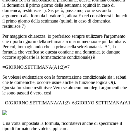
la domenica il primo giorno della settimana (quindi in caso di
domenica, restituisce 1). Se, però, passiamo, come secondo
argomento alla formula il valore 2, allora Excel considererà il lunedì
il primo giorno della settimana (quindi in caso di domenica,
restituisce 7).
Per maggiore chiarezza, io preferisco sempre utilizzare l'argomento
che riporta i giorni della settimana a una numerazione più familiare.
Per cui, immaginando che la prima cella selezionata sia A1, la
formula che verifica se questa contiene una domenica (e dunque
occorre applicarle la formattazione condizionale) è
=GIORNO.SETTIMANA(A1;2)=7
Se volessi evidenziare con la formattazione condizionale sia i sabati
che le domeniche, occorre usare anche la funzione logica O().
Questa funzione restituisce Vero se almeno uno degli argomenti che
le sono passati è vero, così
=O(GIORNO.SETTIMANA(A1;2)=6;GIORNO.SETTIMANA(A1;
Una volta impostata la formula, ricordatevi anche di specificare il
tipo di formato che volete applicare.