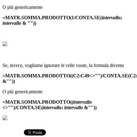
O più genericamente
=MATR.SOMMA.PRODOTTO(1/CONTA.SE(
intervallo
;
intervallo
& ""))
Se, invece, vogliamo ignorare le celle vuote, la formula diventa
=MATR.SOMMA.PRODOTTO((C2:C49<>"")/CONTA.SE(C2:
&""))
O più genericamente
=MATR.SOMMA.PRODOTTO((
intervallo
<>"")/CONTA.SE(
intervallo
;
intervallo
&""))