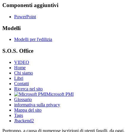
Componenti aggiuntivi
PowerPoint
Modelli
Modelli per l'edilizia
S.O.S. Office
VIDEO
Home
Chi siamo
Libri
Contatti
Ricerca nel sito
Microsoft PMI
Glossario
informativa sulla privacy
Mappa del sito
Tags
Jbackend2
Purtroppo, a causa di numerose iscrizioni di utenti fasulli, da oggi,