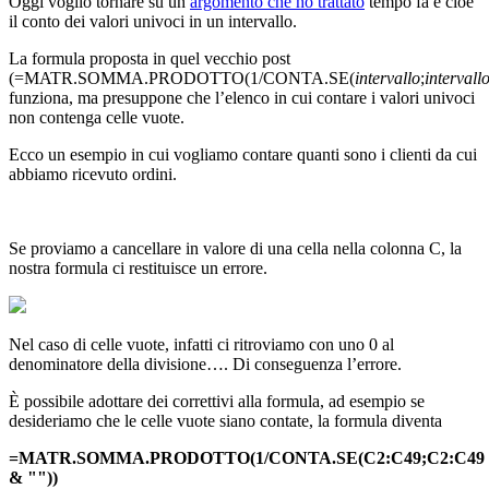
Oggi voglio tornare su un
argomento che ho trattato
tempo fa e cioè
il conto dei valori univoci in un intervallo.
La formula proposta in quel vecchio post
(=MATR.SOMMA.PRODOTTO(1/CONTA.SE(
intervallo
;
intervall
funziona, ma presuppone che l’elenco in cui contare i valori univoci
non contenga celle vuote.
Ecco un esempio in cui vogliamo contare quanti sono i clienti da cui
abbiamo ricevuto ordini.
Se proviamo a cancellare in valore di una cella nella colonna C, la
nostra formula ci restituisce un errore.
Nel caso di celle vuote, infatti ci ritroviamo con uno 0 al
denominatore della divisione…. Di conseguenza l’errore.
È possibile adottare dei correttivi alla formula, ad esempio se
desideriamo che le celle vuote siano contate, la formula diventa
=MATR.SOMMA.PRODOTTO(1/CONTA.SE(C2:C49;C2:C49
& ""))