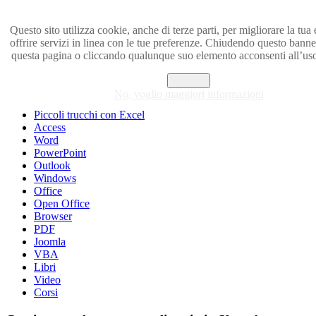
Questo sito utilizza cookie, anche di terze parti, per migliorare la tua
offrire servizi in linea con le tue preferenze. Chiudendo questo banne
Visita i forum di SOS-OFFICE
questa pagina o cliccando qualunque suo elemento acconsenti all’us
MENU
Accetto
No, voglio maggiori informazioni
Excel
Piccoli trucchi con Excel
Access
Word
PowerPoint
Outlook
Windows
Office
Open Office
Browser
PDF
Joomla
VBA
Libri
Video
Corsi