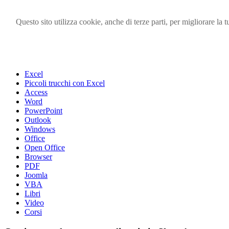
Questo sito utilizza cookie, anche di terze parti, per migliorare l
Visita i forum di SOS-OFFICE
MENU
Excel
Piccoli trucchi con Excel
Access
Word
PowerPoint
Outlook
Windows
Office
Open Office
Browser
PDF
Joomla
VBA
Libri
Video
Corsi