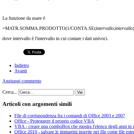
La funzione da usare è
=MATR.SOMMA.PRODOTTO(1/CONTA.SE(
intervallo
;
intervallo
dove intervallo è l'intervallo in cui contare i dati univoci.
Indietro
Avanti
Aggiungi commento
Cerca...
Vai
Articoli con argomenti simili
File di corrispondenza fra i comandi di Office 2003 e 2007
Office - Proteggere il proprio codice VBA
VBA - creare una comboBox che mostra l'elenco degli anni in
Office 2010 - salvare le immagini inserite nei file come file este