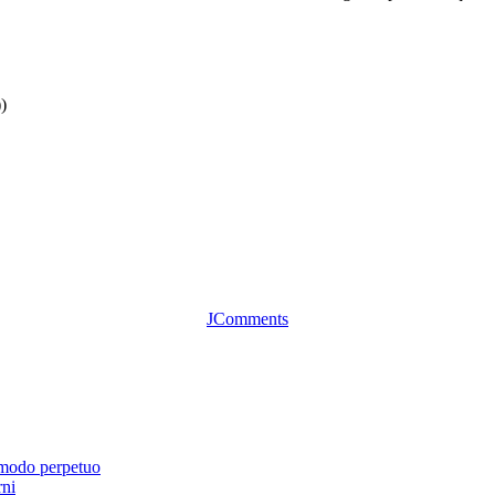
))
JComments
 modo perpetuo
rni