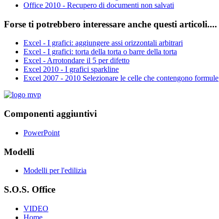
Office 2010 - Recupero di documenti non salvati
Forse ti potrebbero interessare anche questi articoli....
Excel - I grafici: aggiungere assi orizzontali arbitrari
Excel - I grafici: torta della torta o barre della torta
Excel - Arrotondare il 5 per difetto
Excel 2010 - I grafici sparkline
Excel 2007 - 2010 Selezionare le celle che contengono formule
Componenti aggiuntivi
PowerPoint
Modelli
Modelli per l'edilizia
S.O.S. Office
VIDEO
Home