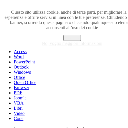
Questo sito utilizza cookie, anche di terze parti, per migliorare la 
esperienza e offrire servizi in linea con le tue preferenze. Chiudendo
Visita i forum di SOS-OFFICE
banner, scorrendo questa pagina o cliccando qualunque suo elem
acconsenti all’uso dei cookie
MENU
Accetto
Excel
No, voglio maggiori informazioni
Piccoli trucchi con Excel
Access
Word
PowerPoint
Outlook
Windows
Office
Open Office
Browser
PDF
Joomla
VBA
Libri
Video
Corsi