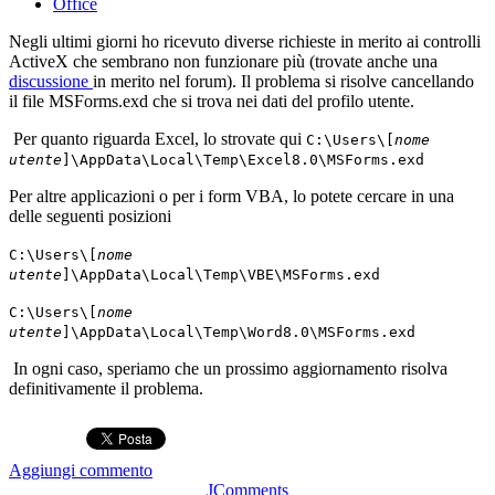
Office
Negli ultimi giorni ho ricevuto diverse richieste in merito ai controlli
ActiveX che sembrano non funzionare più (trovate anche una
discussione
in merito nel forum). Il problema si risolve cancellando
il file MSForms.exd che si trova nei dati del profilo utente.
Per quanto riguarda Excel, lo strovate qui
C:\Users\[
nome
utente
]\AppData\Local\Temp\Excel8.0\MSForms.exd
Per altre applicazioni o per i form VBA, lo potete cercare in una
delle seguenti posizioni
C:\Users\[
nome
utente
]\AppData\Local\Temp\VBE\MSForms.exd
C:\Users\[
nome
utente
]\AppData\Local\Temp\Word8.0\MSForms.exd
In ogni caso, speriamo che un prossimo aggiornamento risolva
definitivamente il problema.
Aggiungi commento
JComments