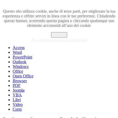
Questo sito utilizza cookie, anche di terze parti, per migliorare la tua
esperienza e offrire servizi in linea con le tue preferenze. Chiudendo
Visita i forum di SOS-OFFICE
questo banner, scorrendo questa pagina o cliccando qualunque suo
elemento acconsenti all’uso dei cookie
MENU
Accetto
Excel
No, voglio maggiori informazioni
Piccoli trucchi con Excel
Access
Word
PowerPoint
Outlook
Windows
Office
Open Office
Browser
PDF
Joomla
VBA
Libri
Video
Corsi