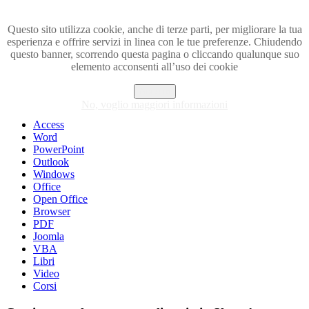
Questo sito utilizza cookie, anche di terze parti, per migliorare la tua
esperienza e offrire servizi in linea con le tue preferenze. Chiudendo
Visita i forum di SOS-OFFICE
questo banner, scorrendo questa pagina o cliccando qualunque suo
elemento acconsenti all’uso dei cookie
MENU
Accetto
Excel
No, voglio maggiori informazioni
Piccoli trucchi con Excel
Access
Word
PowerPoint
Outlook
Windows
Office
Open Office
Browser
PDF
Joomla
VBA
Libri
Video
Corsi