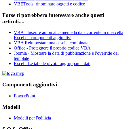
VBETools: rinominare oggetti e codice
Forse ti potrebbero interessare anche questi
articoli....
VBA - Inserire automaticamente la data corrente in una cella
Excel e i componenti aggiuntivi
VBA Reimpostare una casella combinata
Office - Proteggere il proprio codice VBA
Joomla - Mostrare la data di pubblicazione e l'override dei
template
Excel - Le tabelle pivot: raggruppare i dati
Componenti aggiuntivi
PowerPoint
Modelli
Modelli per l'edilizia