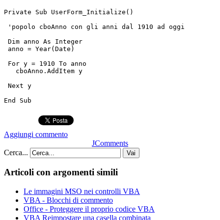
Private Sub UserForm_Initialize()
 'popolo cboAnno con gli anni dal 1910 ad oggi
 Dim anno As Integer
 anno = Year(Date)
 For y = 1910 To anno
   cboAnno.AddItem y
 Next y
End Sub
Aggiungi commento
JComments
Cerca...
Vai
Articoli con argomenti simili
Le immagini MSO nei controlli VBA
VBA - Blocchi di commento
Office - Proteggere il proprio codice VBA
VBA Reimpostare una casella combinata