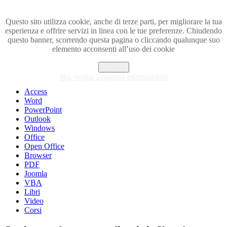
Questo sito utilizza cookie, anche di terze parti, per migliorare la tua
esperienza e offrire servizi in linea con le tue preferenze. Chiudendo
Visita i forum di SOS-OFFICE
questo banner, scorrendo questa pagina o cliccando qualunque suo
elemento acconsenti all’uso dei cookie
MENU
Accetto
Excel
No, voglio maggiori informazioni
Piccoli trucchi con Excel
Access
Word
PowerPoint
Outlook
Windows
Office
Open Office
Browser
PDF
Joomla
VBA
Libri
Video
Corsi