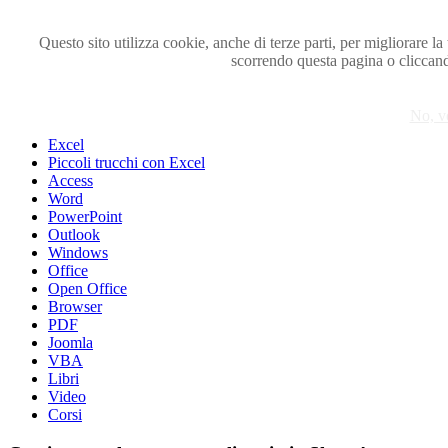
Questo sito utilizza cookie, anche di terze parti, per migliorare l
scorrendo questa pagina o cliccan
Visita i forum di SOS-OFFICE
MENU
No, v
Excel
Piccoli trucchi con Excel
Access
Word
PowerPoint
Outlook
Windows
Office
Open Office
Browser
PDF
Joomla
VBA
Libri
Video
Corsi