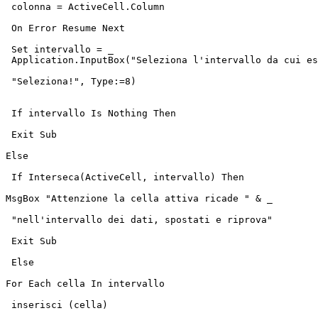
 colonna = ActiveCell.Column
 On Error Resume Next
 Set intervallo = _
 Application.InputBox("Seleziona l'intervallo da cui es
 "Seleziona!", Type:=8)
 If intervallo Is Nothing Then
 Exit Sub
Else
 If Interseca(ActiveCell, intervallo) Then
MsgBox "Attenzione la cella attiva ricade " & _
 "nell'intervallo dei dati, spostati e riprova"
 Exit Sub
 Else
For Each cella In intervallo
 inserisci (cella)