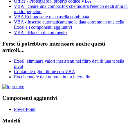
Office - Proteggere il proprio codice VBA
VBA - creare una comboBox che mostra l'elenco degli anni in
modo perpetuo
VBA Reimpostare una casella combinata
VBA - Inserire automaticamente la data corrente in una cella
Excel e i componenti aggiuntivi
VBA - Blocchi di commento
Forse ti potrebbero interessare anche questi
articoli....
Excel: eliminare valori inesistenti nel filtro dati di una tabella
pivot
Contare le righe filtrate con VBA
Excel contare dati univoci in un intervallo
Componenti aggiuntivi
PowerPoint
Modelli