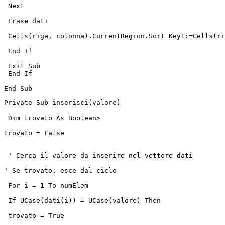
 Next
 Erase dati
 Cells(riga, colonna).CurrentRegion.Sort Key1:=Cells(ri
 End If
 Exit Sub
 End If
End Sub
Private Sub inserisci(valore)
 Dim trovato As Boolean>
trovato = False
 ' Cerca il valore da inserire nel vettore dati
' Se trovato, esce dal ciclo
 For i = 1 To numElem
 If UCase(dati(i)) = UCase(valore) Then
 trovato = True