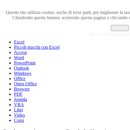
Questo sito utilizza cookie, anche di terze parti, per migliorare la tua
Chiudendo questo banner, scorrendo questa pagina o cliccando q
Visita i forum di SOS-OFFICE
Accetto
MENU
No, voglio maggiori i
Excel
Piccoli trucchi con Excel
Access
Word
PowerPoint
Outlook
Windows
Office
Open Office
Browser
PDF
Joomla
VBA
Libri
Video
Corsi