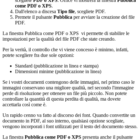
scegliete
PDF o XPS
. Office vi mostrerà la finestra
Pubblica
come PDF o XPS
.
Dall'elenco a discesa
Tipo file
, scegliete PDF.
Premete il pulsante
Pubblica
per avviare la creazione del file
PDF.
La finestra Pubblica come PDF o XPS vi permette di stabilire le
impostazioni per la qualità del file PDF che state creando.
Per la verità, il controllo che vi viene concesso è minimo, infatti,
potete scegliere fra due sole opzioni:
Standard (pubblicazione in linea e stampa)
Dimensioni minime (pubblicazione in linea)
Se i vostri documenti contengono delle immagini, nel primo caso le
immagini conservano una migliore qualità, nel secondo l'immagine
perde di risoluzione per ottenere un file più piccolo. Non potete
controllare la quantità di questa perdita di qualità, ma dovete
accettarla così come è.
Un rapido cenno va fatto al discorso dei font. Quando convertite un
documento in PDF, al suo interno, qualsiasi opzione scegliate,
vengono incorporati i font utilizzati per il testo del documento stesso.
La finestra
Pubblica come PDF o XPS
presenta anche il pulsante