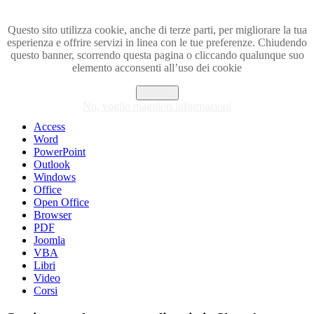
Questo sito utilizza cookie, anche di terze parti, per migliorare la tua
esperienza e offrire servizi in linea con le tue preferenze. Chiudendo
Visita i forum di SOS-OFFICE
questo banner, scorrendo questa pagina o cliccando qualunque suo
elemento acconsenti all’uso dei cookie
MENU
Accetto
Excel
No, voglio maggiori informazioni
Piccoli trucchi con Excel
Access
Word
PowerPoint
Outlook
Windows
Office
Open Office
Browser
PDF
Joomla
VBA
Libri
Video
Corsi