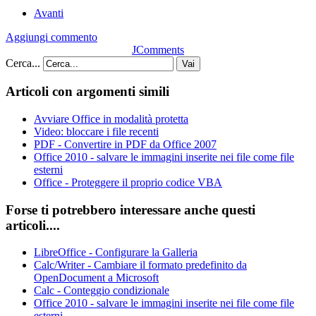
Avanti
Aggiungi commento
JComments
Cerca...
Vai
Articoli con argomenti simili
Avviare Office in modalità protetta
Video: bloccare i file recenti
PDF - Convertire in PDF da Office 2007
Office 2010 - salvare le immagini inserite nei file come file
esterni
Office - Proteggere il proprio codice VBA
Forse ti potrebbero interessare anche questi
articoli....
LibreOffice - Configurare la Galleria
Calc/Writer - Cambiare il formato predefinito da
OpenDocument a Microsoft
Calc - Conteggio condizionale
Office 2010 - salvare le immagini inserite nei file come file
esterni