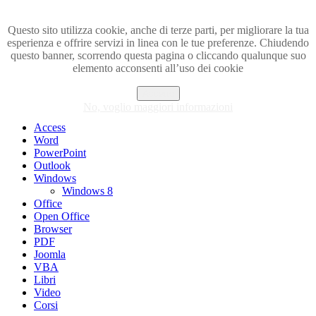
Questo sito utilizza cookie, anche di terze parti, per migliorare la tua
esperienza e offrire servizi in linea con le tue preferenze. Chiudendo
Visita i forum di SOS-OFFICE
questo banner, scorrendo questa pagina o cliccando qualunque suo
elemento acconsenti all’uso dei cookie
MENU
Accetto
Excel
No, voglio maggiori informazioni
Piccoli trucchi con Excel
Access
Word
PowerPoint
Outlook
Windows
Windows 8
Office
Open Office
Browser
PDF
Joomla
VBA
Libri
Video
Corsi