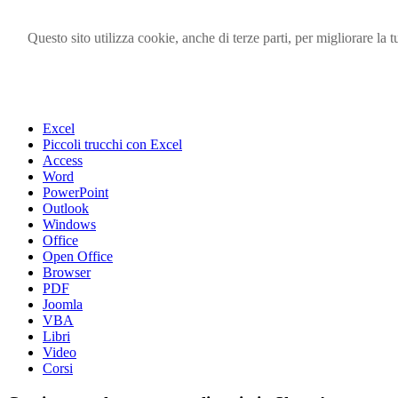
Questo sito utilizza cookie, anche di terze parti, per migliorare l
Visita i forum di SOS-OFFICE
MENU
Excel
Piccoli trucchi con Excel
Access
Word
PowerPoint
Outlook
Windows
Office
Open Office
Browser
PDF
Joomla
VBA
Libri
Video
Corsi