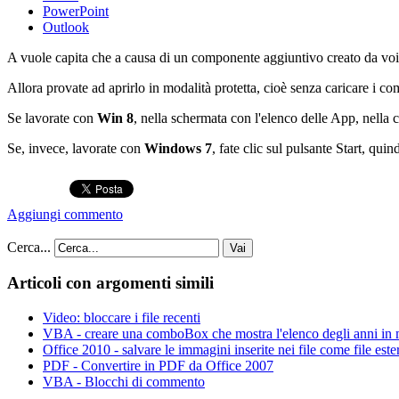
PowerPoint
Outlook
A vuole capita che a causa di un componente aggiuntivo creato da voi 
Allora provate ad aprirlo in modalità protetta, cioè senza caricare i c
Se lavorate con
Win 8
, nella schermata con l'elenco delle App, nella ca
Se, invece, lavorate con
Windows 7
, fate clic sul pulsante Start, qui
Aggiungi commento
Cerca...
Vai
Articoli con argomenti simili
Video: bloccare i file recenti
VBA - creare una comboBox che mostra l'elenco degli anni in
Office 2010 - salvare le immagini inserite nei file come file este
PDF - Convertire in PDF da Office 2007
VBA - Blocchi di commento