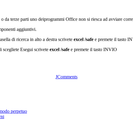
o da terze parti uno deiprogrammi Office non si riesca ad avviare corre
omponenti aggiuntivi.
sella di ricerca in alto a destra scrivete
excel /safe
e premete il tasto 
ndi scegliete Esegui scrivete
excel /safe
e premete il tasto INVIO
JComments
 modo perpetuo
rni