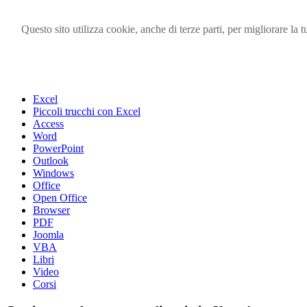
Questo sito utilizza cookie, anche di terze parti, per migliorare l
Visita i forum di SOS-OFFICE
MENU
Excel
Piccoli trucchi con Excel
Access
Word
PowerPoint
Outlook
Windows
Office
Open Office
Browser
PDF
Joomla
VBA
Libri
Video
Corsi