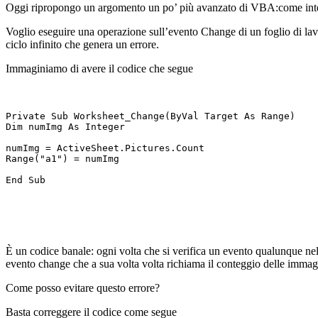
Oggi ripropongo un argomento un po’ più avanzato di VBA:come inter
Voglio eseguire una operazione sull’evento Change di un foglio di la
ciclo infinito che genera un errore.
Immaginiamo di avere il codice che segue
Private Sub Worksheet_Change(ByVal Target As Range)
Dim numImg As Integer
numImg = ActiveSheet.Pictures.Count
Range("a1") = numImg
End Sub
È un codice banale: ogni volta che si verifica un evento qualunque nel
evento change che a sua volta volta richiama il conteggio delle immagin
Come posso evitare questo errore?
Basta correggere il codice come segue