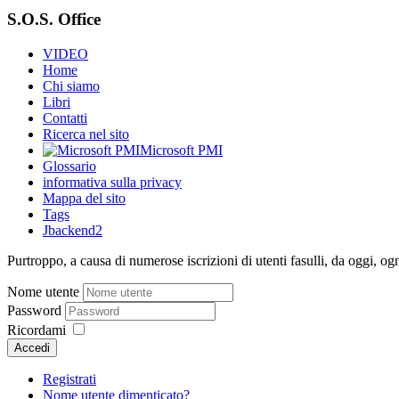
S.O.S. Office
VIDEO
Home
Chi siamo
Libri
Contatti
Ricerca nel sito
Microsoft PMI
Glossario
informativa sulla privacy
Mappa del sito
Tags
Jbackend2
Purtroppo, a causa di numerose iscrizioni di utenti fasulli, da oggi, og
Nome utente
Password
Ricordami
Accedi
Registrati
Nome utente dimenticato?