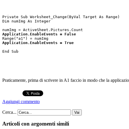
Private Sub Worksheet_Change(ByVal Target As Range)
Dim numImg As Integer
numImg = ActiveSheet.Pictures.Count
Application.EnableEvents = False
Range("a1") = numImg
Application.EnableEvents = True
End Sub
Praticamente, prima di scrivere in A1 faccio in modo che la applicazio
Aggiungi commento
Cerca...
Vai
Articoli con argomenti simili