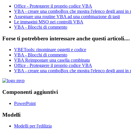
Office - Proteggere il proprio codice VBA
VBA - creare una comboBox che mostra l'elenco degli anni in
Assegnare una routine VBA ad una combinazione di tasti
Le immagini MSO nei controlli VBA
VBA - Blocchi di commento
Forse ti potrebbero interessare anche questi articoli....
VBETools: rinominare oggetti e codice
VBA - Blocchi di commento
VBA Reimpostare una casella combinata
Office - Proteggere il proprio codice VBA
VBA - creare una comboBox che mostra l'elenco degli anni in
Componenti aggiuntivi
PowerPoint
Modelli
Modelli per l'edilizia