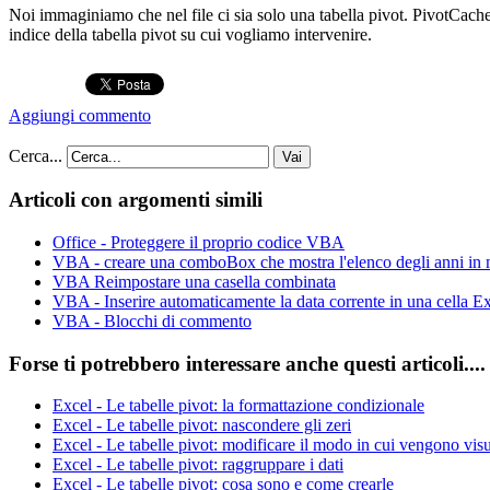
Noi immaginiamo che nel file ci sia solo una tabella pivot. PivotCaches 
indice della tabella pivot su cui vogliamo intervenire.
Aggiungi commento
Cerca...
Vai
Articoli con argomenti simili
Office - Proteggere il proprio codice VBA
VBA - creare una comboBox che mostra l'elenco degli anni in
VBA Reimpostare una casella combinata
VBA - Inserire automaticamente la data corrente in una cella Ex
VBA - Blocchi di commento
Forse ti potrebbero interessare anche questi articoli....
Excel - Le tabelle pivot: la formattazione condizionale
Excel - Le tabelle pivot: nascondere gli zeri
Excel - Le tabelle pivot: modificare il modo in cui vengono visua
Excel - Le tabelle pivot: raggruppare i dati
Excel - Le tabelle pivot: cosa sono e come crearle