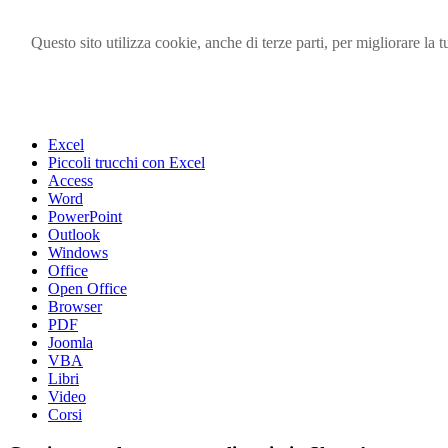
Questo sito utilizza cookie, anche di terze parti, per migliorare l
Visita i forum di SOS-OFFICE
MENU
Excel
Piccoli trucchi con Excel
Access
Word
PowerPoint
Outlook
Windows
Office
Open Office
Browser
PDF
Joomla
VBA
Libri
Video
Corsi