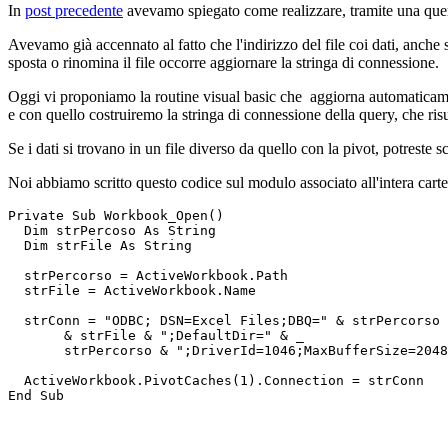
In
post precedente
avevamo spiegato come realizzare, tramite una query, 
Avevamo già accennato al fatto che l'indirizzo del file coi dati, anche se
sposta o rinomina il file occorre aggiornare la stringa di connessione.
Oggi vi proponiamo la routine visual basic che aggiorna automaticamente
e con quello costruiremo la stringa di connessione della query, che risu
Se i dati si trovano in un file diverso da quello con la pivot, potreste s
Noi abbiamo scritto questo codice sul modulo associato all'intera carte
Private Sub Workbook_Open()
  Dim strPercoso As String
  Dim strFile As String
  strPercorso = ActiveWorkbook.Path
  strFile = ActiveWorkbook.Name
  strConn = "ODBC; DSN=Excel Files;DBQ=" & strPercorso 
       & strFile & ";DefaultDir=" & _
       strPercorso & ";DriverId=1046;MaxBufferSize=2048
  ActiveWorkbook.PivotCaches(1).Connection = strConn
End Sub