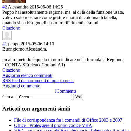
#2
Alessandra
2015-05-06 14:25
Peppo hai assolutamente ragione, ma, al di là della funzione usata,
volevo solo mostrare come gestire i nomi di colonna di tabella,
quando si ha bisogno di costruire riferimenti assoluti
Citazione
#1
peppo
2015-05-06 14:10
Buongiorno Alessandra,
un altro metodo è quello di non indicare nella formula la Regione.
=CONTA.SE(elencoComuni;A1)
Citazione
Aggiorna elenco commenti
RSS feed dei commenti di questo post.
Aggiungi commento
JComments
Cerca...
Vai
Articoli con argomenti simili
File di corrispondenza fra i comandi di Office 2003 e 2007
Office - Proteggere il proprio codice VBA
VBA - creare una comboBox che mostra l'elenco degli anni in