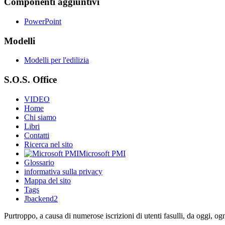
Componenti aggiuntivi
PowerPoint
Modelli
Modelli per l'edilizia
S.O.S. Office
VIDEO
Home
Chi siamo
Libri
Contatti
Ricerca nel sito
Microsoft PMI
Glossario
informativa sulla privacy
Mappa del sito
Tags
Jbackend2
Purtroppo, a causa di numerose iscrizioni di utenti fasulli, da oggi, og