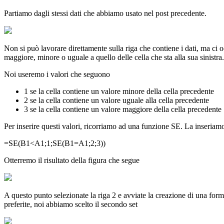
Partiamo dagli stessi dati che abbiamo usato nel post precedente.
Non si può lavorare direttamente sulla riga che contiene i dati, ma ci oc
maggiore, minore o uguale a quello delle cella che sta alla sua sinistra.
Noi useremo i valori che seguono
1 se la cella contiene un valore minore della cella precedente
2 se la cella contiene un valore uguale alla cella precedente
3 se la cella contiene un valore maggiore della cella precedente
Per inserire questi valori, ricorriamo ad una funzione SE. La inseriamo
=SE(B1<A1;1;SE(B1=A1;2;3))
Otterremo il risultato della figura che segue
A questo punto selezionate la riga 2 e avviate la creazione di una for
preferite, noi abbiamo scelto il secondo set