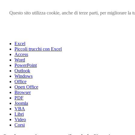
Questo sito utilizza cookie, anche di terze parti, per migliorare l
Visita i forum di SOS-OFFICE
MENU
Excel
Piccoli trucchi con Excel
Access
Word
PowerPoint
Outlook
Windows
Office
Open Office
Browser
PDF
Joomla
VBA
Libri
Video
Corsi