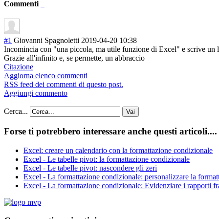
Commenti
#1
Giovanni Spagnoletti
2019-04-20 10:38
Incomincia con "una piccola, ma utile funzione di Excel" e scrive un l
Grazie all'infinito e, se permette, un abbraccio
Citazione
Aggiorna elenco commenti
RSS feed dei commenti di questo post.
Aggiungi commento
Cerca...
Vai
Forse ti potrebbero interessare anche questi articoli....
Excel: creare un calendario con la formattazione condizionale
Excel - Le tabelle pivot: la formattazione condizionale
Excel - Le tabelle pivot: nascondere gli zeri
Excel - La formattazione condizionale: personalizzare la format
Excel - La formattazione condizionale: Evidenziare i rapporti fra 