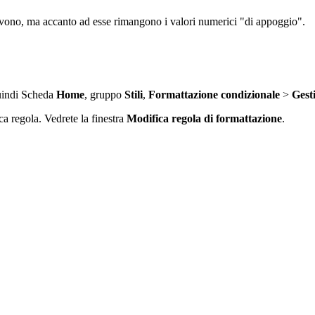
ervono, ma accanto ad esse rimangono i valori numerici "di appoggio".
quindi Scheda
Home
, gruppo
Stili
,
Formattazione
condizionale
>
Gesti
a regola. Vedrete la finestra
Modifica regola di formattazione
.