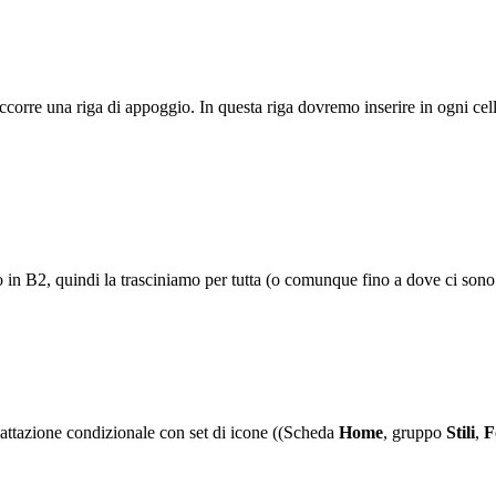
corre una riga di appoggio. In questa riga dovremo inserire in ogni cella 
 in B2, quindi la trasciniamo per tutta (o comunque fino a dove ci sono da
mattazione condizionale con set di icone ((Scheda
Home
, gruppo
Stili
,
F