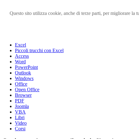
Questo sito utilizza cookie, anche di terze parti, per migliorare l
Visita i forum di SOS-OFFICE
MENU
Excel
Piccoli trucchi con Excel
Access
Word
PowerPoint
Outlook
Windows
Office
Open Office
Browser
PDF
Joomla
VBA
Libri
Video
Corsi