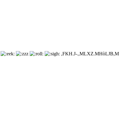
,FKH.J-.,MLXZ.M
HòLJB,M