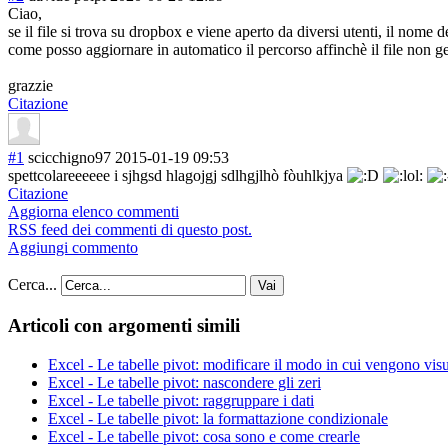
Ciao,
se il file si trova su dropbox e viene aperto da diversi utenti, il nome d
come posso aggiornare in automatico il percorso affinchè il file non ge
grazzie
Citazione
#1
scicchigno97
2015-01-19 09:53
spettcolareeeee
e i sjhgsd hlagojgj sdlhgjlhò fòuhlkjya
Citazione
Aggiorna elenco commenti
RSS feed dei commenti di questo post.
Aggiungi commento
Cerca...
Vai
Articoli con argomenti simili
Excel - Le tabelle pivot: modificare il modo in cui vengono visua
Excel - Le tabelle pivot: nascondere gli zeri
Excel - Le tabelle pivot: raggruppare i dati
Excel - Le tabelle pivot: la formattazione condizionale
Excel - Le tabelle pivot: cosa sono e come crearle