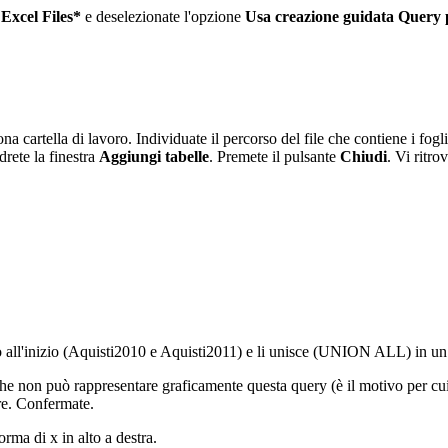
e
Excel Files*
e deselezionate l'opzione
Usa creazione guidata Query 
a cartella di lavoro. Individuate il percorso del file che contiene i fog
edrete la finestra
Aggiungi tabelle
. Premete il pulsante
Chiudi
. Vi ritr
nito all'inizio (Aquisti2010 e Aquisti2011) e li unisce (UNION ALL) in u
he non può rappresentare graficamente questa query (è il motivo per cui
re. Confermate.
orma di x in alto a destra.