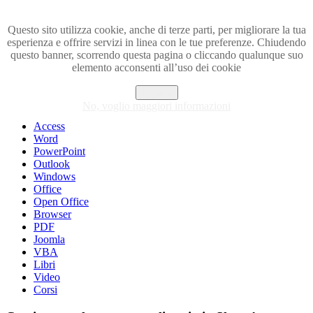
Questo sito utilizza cookie, anche di terze parti, per migliorare la tua
esperienza e offrire servizi in linea con le tue preferenze. Chiudendo
Visita i forum di SOS-OFFICE
questo banner, scorrendo questa pagina o cliccando qualunque suo
elemento acconsenti all’uso dei cookie
MENU
Accetto
Excel
No, voglio maggiori informazioni
Piccoli trucchi con Excel
Access
Word
PowerPoint
Outlook
Windows
Office
Open Office
Browser
PDF
Joomla
VBA
Libri
Video
Corsi