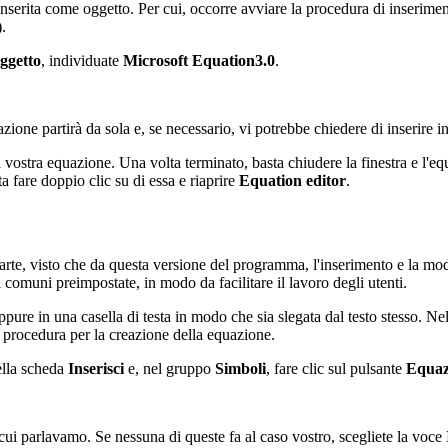
erita come oggetto. Per cui, occorre avviare la procedura di inserimen
.
ggetto
, individuate
Microsoft Equation3.0
.
zione partirà da sola e, se necessario, vi potrebbe chiedere di inserire i
a vostra equazione. Una volta terminato, basta chiudere la finestra e l'e
 fare doppio clic su di essa e riaprire
Equation editor
.
te, visto che da questa versione del programma, l'inserimento e la modif
comuni preimpostate, in modo da facilitare il lavoro degli utenti.
ppure in una casella di testa in modo che sia slegata dal testo stesso. 
 la procedura per la creazione della equazione.
ella scheda
Inserisci
e, nel gruppo
Simboli
, fare clic sul pulsante
Equa
ui parlavamo. Se nessuna di queste fa al caso vostro, scegliete la voce