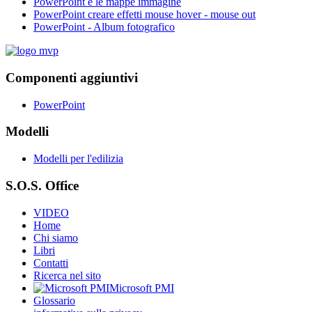
PowerPoint e le mappe immagine
PowerPoint creare effetti mouse hover - mouse out
PowerPoint - Album fotografico
Componenti aggiuntivi
PowerPoint
Modelli
Modelli per l'edilizia
S.O.S. Office
VIDEO
Home
Chi siamo
Libri
Contatti
Ricerca nel sito
Microsoft PMI
Glossario