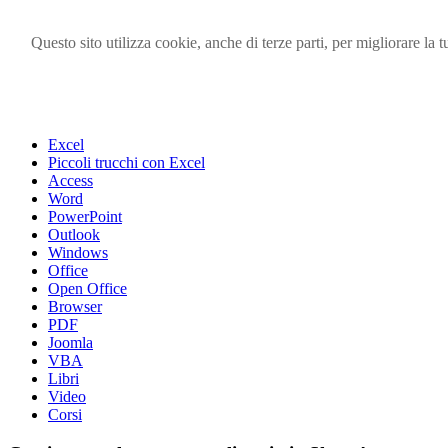
Questo sito utilizza cookie, anche di terze parti, per migliorare l
Visita i forum di SOS-OFFICE
MENU
Excel
Piccoli trucchi con Excel
Access
Word
PowerPoint
Outlook
Windows
Office
Open Office
Browser
PDF
Joomla
VBA
Libri
Video
Corsi