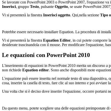
Se lavorate con PowerPoint 2003 o PowrtPoint 2007, l'equazione va ins
Inserisci
, gruppo
Testo
, pulsante
Oggetto
, se usate PowerPoint 2007)
Vi si presenterà la finestra
Inserisci oggetto
. Qui,nella sezione
Tipo o
Potrebbe essere necessario installare Equation. La procedura di installa
Vi si presenterà la finestra
Equation Editor
, in cui potete comporre l
desiderate trascinandola con il mouse. Per modificare l'equazione, basta
Le equazioni con PowerPoint 2010
L'inserimento di equazioni in PowerPoint 2010 merita un discorso a par
non richiede
Equation editor
. Sono anche disponibili mote equazioni 
L'equazione può essere inserita nel normale testo di una diapositiva, o
cosa, inserire la casella di testo, fare clic al suo interno e poi avviare
Una volta che si è deciso dove inserire l'equazione, occorre portarsi n
Da questo menu, potete scegliere una delle equazioni preimpostate di c