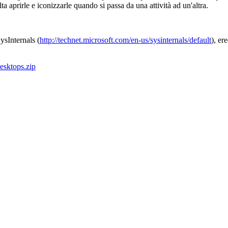
ta aprirle e iconizzarle quando si passa da una attività ad un'altra.
ysInternals (
http://technet.microsoft.com/en-us/sysinternals/default
), er
esktops.zip