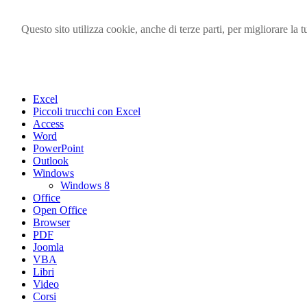
Questo sito utilizza cookie, anche di terze parti, per migliorare l
Visita i forum di SOS-OFFICE
MENU
Excel
Piccoli trucchi con Excel
Access
Word
PowerPoint
Outlook
Windows
Windows 8
Office
Open Office
Browser
PDF
Joomla
VBA
Libri
Video
Corsi