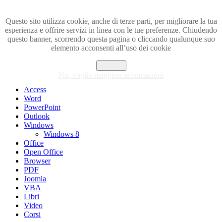
Questo sito utilizza cookie, anche di terze parti, per migliorare la tua
esperienza e offrire servizi in linea con le tue preferenze. Chiudendo
Visita i forum di SOS-OFFICE
questo banner, scorrendo questa pagina o cliccando qualunque suo
elemento acconsenti all’uso dei cookie
MENU
Accetto
Excel
No, voglio maggiori informazioni
Piccoli trucchi con Excel
Access
Word
PowerPoint
Outlook
Windows
Windows 8
Office
Open Office
Browser
PDF
Joomla
VBA
Libri
Video
Corsi