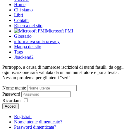
Home
Chi siamo
Libri
Contatti
Ricerca nel sito
Microsoft PMI
Glossario
informativa sulla privacy
Mappa del sito
Tags
Jbackend2
Purtroppo, a causa di numerose iscrizioni di utenti fasulli, da oggi,
ogni iscrizione sarà valutata da un amministratore e poi attivata.
Nessun problema per gli utenti "seri".
Nome utente
Password
Ricordami
Accedi
Registrati
Nome utente dimenticato?
Password dimenticata?