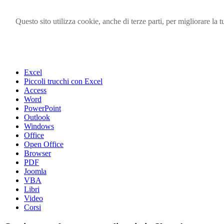
Questo sito utilizza cookie, anche di terze parti, per migliorare l
Visita i forum di SOS-OFFICE
MENU
Excel
Piccoli trucchi con Excel
Access
Word
PowerPoint
Outlook
Windows
Office
Open Office
Browser
PDF
Joomla
VBA
Libri
Video
Corsi