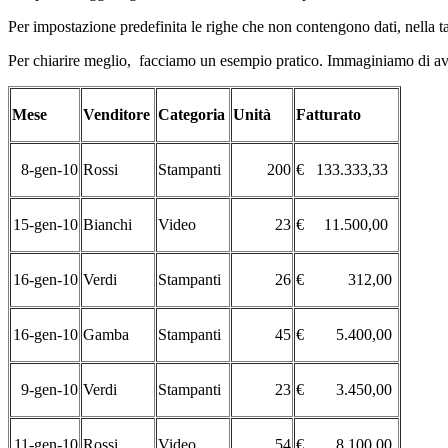
Per impostazione predefinita le righe che non contengono dati, nella t
Per chiarire meglio, facciamo un esempio pratico. Immaginiamo di ave
Mese
Venditore
Categoria
Unità
Fatturato
8-gen-10
Rossi
Stampanti
200
€ 133.333,33
15-gen-10
Bianchi
Video
23
€ 11.500,00
16-gen-10
Verdi
Stampanti
26
€ 312,00
16-gen-10
Gamba
Stampanti
45
€ 5.400,00
9-gen-10
Verdi
Stampanti
23
€ 3.450,00
11-gen-10
Rossi
Video
54
€ 8.100,00