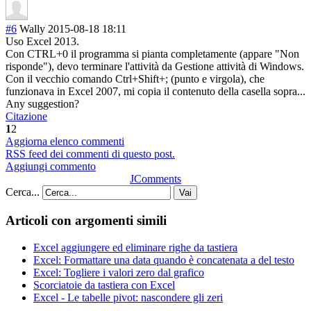
#6
Wally
2015-08-18 18:11
Uso Excel 2013.
Con CTRL+0 il programma si pianta completamente (appare "Non
risponde"), devo terminare l'attività da Gestione attività di Windows.
Con il vecchio comando Ctrl+Shift+; (punto e virgola), che
funzionava in Excel 2007, mi copia il contenuto della casella sopra...
Any suggestion?
Citazione
1
2
Aggiorna elenco commenti
RSS feed dei commenti di questo post.
Aggiungi commento
JComments
Cerca...
Vai
Articoli con argomenti simili
Excel aggiungere ed eliminare righe da tastiera
Excel: Formattare una data quando è concatenata a del testo
Excel: Togliere i valori zero dal grafico
Scorciatoie da tastiera con Excel
Excel - Le tabelle pivot: nascondere gli zeri