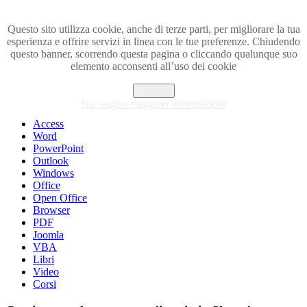
Questo sito utilizza cookie, anche di terze parti, per migliorare la tua
esperienza e offrire servizi in linea con le tue preferenze. Chiudendo
Visita i forum di SOS-OFFICE
questo banner, scorrendo questa pagina o cliccando qualunque suo
elemento acconsenti all’uso dei cookie
MENU
Accetto
Excel
No, voglio maggiori informazioni
Piccoli trucchi con Excel
Access
Word
PowerPoint
Outlook
Windows
Office
Open Office
Browser
PDF
Joomla
VBA
Libri
Video
Corsi