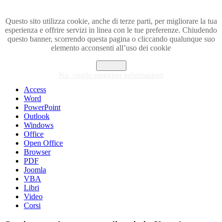
Questo sito utilizza cookie, anche di terze parti, per migliorare la tua
esperienza e offrire servizi in linea con le tue preferenze. Chiudendo
Visita i forum di SOS-OFFICE
questo banner, scorrendo questa pagina o cliccando qualunque suo
elemento acconsenti all’uso dei cookie
MENU
Accetto
Excel
No, voglio maggiori informazioni
Piccoli trucchi con Excel
Access
Word
PowerPoint
Outlook
Windows
Office
Open Office
Browser
PDF
Joomla
VBA
Libri
Video
Corsi