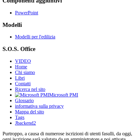
Componenti aggiuntivi
PowerPoint
Modelli
Modelli per l'edilizia
S.O.S. Office
VIDEO
Home
Chi siamo
Libri
Contatti
Ricerca nel sito
Microsoft PMI
Glossario
informativa sulla privacy
Mappa del sito
Tags
Jbackend2
Purtroppo, a causa di numerose iscrizioni di utenti fasulli, da oggi,
ogni iscrizione sarà valutata da un amministratore e poi attivata.