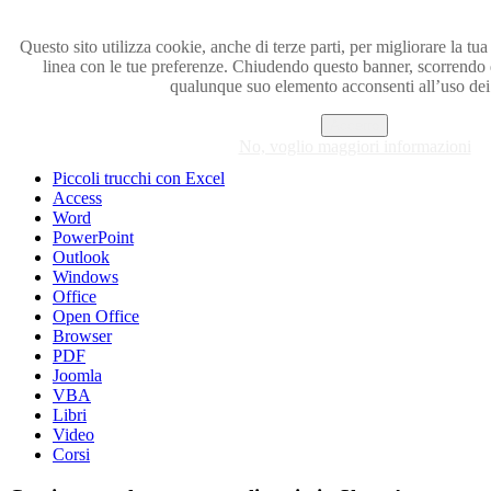
Questo sito utilizza cookie, anche di terze parti, per migliorare la tua 
linea con le tue preferenze. Chiudendo questo banner, scorrendo
Visita i forum di SOS-OFFICE
qualunque suo elemento acconsenti all’uso dei
MENU
Accetto
No, voglio maggiori informazioni
Excel
Piccoli trucchi con Excel
Access
Word
PowerPoint
Outlook
Windows
Office
Open Office
Browser
PDF
Joomla
VBA
Libri
Video
Corsi