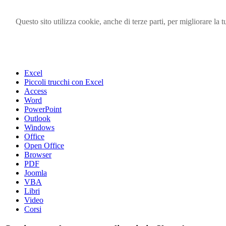
Questo sito utilizza cookie, anche di terze parti, per migliorare l
Visita i forum di SOS-OFFICE
MENU
Excel
Piccoli trucchi con Excel
Access
Word
PowerPoint
Outlook
Windows
Office
Open Office
Browser
PDF
Joomla
VBA
Libri
Video
Corsi