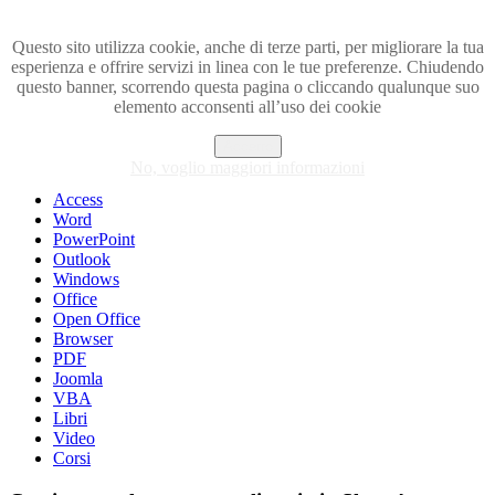
Questo sito utilizza cookie, anche di terze parti, per migliorare la tua
esperienza e offrire servizi in linea con le tue preferenze. Chiudendo
Visita i forum di SOS-OFFICE
questo banner, scorrendo questa pagina o cliccando qualunque suo
elemento acconsenti all’uso dei cookie
MENU
Accetto
Excel
No, voglio maggiori informazioni
Piccoli trucchi con Excel
Access
Word
PowerPoint
Outlook
Windows
Office
Open Office
Browser
PDF
Joomla
VBA
Libri
Video
Corsi