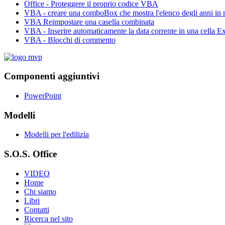
Office - Proteggere il proprio codice VBA
VBA - creare una comboBox che mostra l'elenco degli anni in
VBA Reimpostare una casella combinata
VBA - Inserire automaticamente la data corrente in una cella Ex
VBA - Blocchi di commento
Componenti aggiuntivi
PowerPoint
Modelli
Modelli per l'edilizia
S.O.S. Office
VIDEO
Home
Chi siamo
Libri
Contatti
Ricerca nel sito