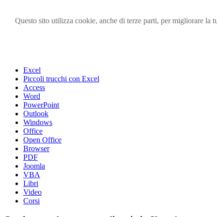
Questo sito utilizza cookie, anche di terze parti, per migliorare l
Visita i forum di SOS-OFFICE
MENU
Excel
Piccoli trucchi con Excel
Access
Word
PowerPoint
Outlook
Windows
Office
Open Office
Browser
PDF
Joomla
VBA
Libri
Video
Corsi