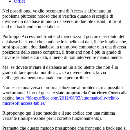
Office
Nel post di oggi voglio occuparmi di Access e affrontare un
problema piuttosto noioso che si verifica quando si sceglie di
dividere un database in modo da avere, in due file distinti, il front
end e il back end con le tabelle.
Purtroppo Access, nel front end memorizza il percorso assoluto del
database back end che contiene le tabelle coi dati, il che implica che,
se si spostano i due database in un nuovo computer o in una diversa
posizione dello stesso computer, il front end non è più in grado di
trovare le tabelle coi dati, a meno di non intervenire manualmente.
Ma, se dovete inviare il database ad un altro utente che non è in
grado di fare questa modifica…. O a diversi utenti, la via
dell’aggiornamento manuale non è percorribile.
Non esiste una versa e propria soluzione al problema, ma possibili
workaround. Uno di questi è stato proposto da
Courtney Owen
alla
pagina
https://blogs.office.com/2012/08/03/automatically-relink-
microsoft-access-tables/
Ripropongo qui il suo metodo e il suo codice con una minima
variante (indispensabile per il corretto funzionamento).
Premetto che questo metodo presuppone che front end e back end si