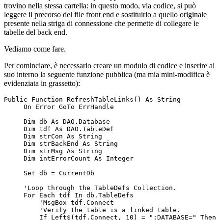
trovino nella stessa cartella: in questo modo, via codice, si può
leggere il precorso del file front end e sostituirlo a quello originale
presente nella striga di connessione che permette di collegare le
tabelle del back end.
Vediamo come fare.
Per cominciare, è necessario creare un modulo di codice e inserire al
suo interno la seguente funzione pubblica (ma mia mini-modifica è
evidenziata in grassetto):
Public Function RefreshTableLinks() As String
     On Error GoTo ErrHandle
     Dim db As DAO.Database
     Dim tdf As DAO.TableDef
     Dim strCon As String
     Dim strBackEnd As String
     Dim strMsg As String
     Dim intErrorCount As Integer
     Set db = CurrentDb
     'Loop through the TableDefs Collection.
     For Each tdf In db.TableDefs
         'MsgBox tdf.Connect
         'Verify the table is a linked table.
         If Left$(tdf.Connect, 10) = ";DATABASE=" Then