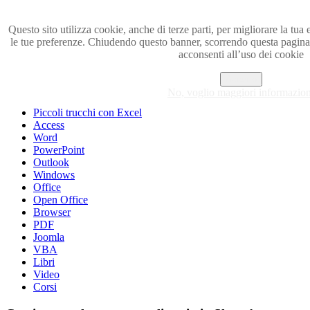
Questo sito utilizza cookie, anche di terze parti, per migliorare la tua 
le tue preferenze. Chiudendo questo banner, scorrendo questa pagin
Visita i forum di SOS-OFFICE
acconsenti all’uso dei cookie
MENU
Accetto
No, voglio maggiori informazion
Excel
Piccoli trucchi con Excel
Access
Word
PowerPoint
Outlook
Windows
Office
Open Office
Browser
PDF
Joomla
VBA
Libri
Video
Corsi