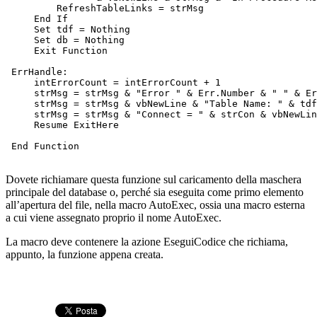
         RefreshTableLinks = strMsg
     End If
     Set tdf = Nothing
     Set db = Nothing
     Exit Function
 ErrHandle:
     intErrorCount = intErrorCount + 1
     strMsg = strMsg & "Error " & Err.Number & " " & Er
     strMsg = strMsg & vbNewLine & "Table Name: " & tdf
     strMsg = strMsg & "Connect = " & strCon & vbNewLin
     Resume ExitHere
 End Function
Dovete richiamare questa funzione sul caricamento della maschera
principale del database o, perché sia eseguita come primo elemento
all’apertura del file, nella macro AutoExec, ossia una macro esterna
a cui viene assegnato proprio il nome AutoExec.
La macro deve contenere la azione EseguiCodice che richiama,
appunto, la funzione appena creata.