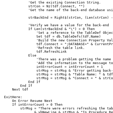
             'Get the existing Connection String.
             strCon = Nz(tdf.Connect, "")
             'Get the name of the back-end database us
             strBackEnd = Right$(strCon, (Len(strCon) 
             'Verify we have a value for the back-end
             If Len(strBackEnd & "\") > 0 Then
                 'Set a reference to the TableDef Objec
                 Set tdf = db.TableDefs(tdf.Name)
                 'Build the new Connection Property Val
                 tdf.Connect = ";DATABASE=" & CurrentPr
                 'Refresh the table link.
                 tdf.RefreshLink
             Else
                 'There was a problem getting the name 
                 'Add the information to the message to
                 intErrorCount = intErrorCount + 1
                 strMsg = strMsg & "Error getting back-
                 strMsg = strMsg & "Table Name: " & tdf
                 strMsg = strMsg & "Connect = " & strCo
             End If
         End If
     Next tdf
 ExitHere:
     On Error Resume Next
     If intErrorCount > 0 Then
         strMsg = "There were errors refreshing the tab
                & vbNewLine & strMsg & "In Procedure Re