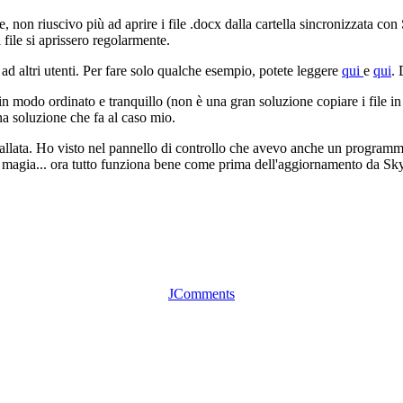
 non riuscivo più ad aprire i file .docx dalla cartella sincronizzata 
 file si aprissero regolarmente.
d altri utenti. Per fare solo qualche esempio, potete leggere
qui
e
qui
. 
 modo ordinato e tranquillo (non è una gran soluzione copiare i file in un
na soluzione che fa al caso mio.
llata. Ho visto nel pannello di controllo che avevo anche un programm
. e magia... ora tutto funziona bene come prima dell'aggiornamento da Sk
JComments