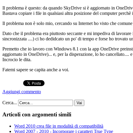
Il problema è questo: da quando SkyDrive si è aggiornato in OneDrive,
Bastava copiare i file in qualsiasi altra posizione del computer perchè i
Il problema non è solo mio, cercando su Internet ho visto che comune a
Dato che il problema era piuttosto seccante e mi impediva di lavorare in
sincronizzata ....) ci ho dedidcato un po' di tempo e forse ho trovato u
Premetto che io lavoro con Windows 8.1 con la app OneDrive preinsta
aggiornato in OneDrive)... e, per la disperazione, lo ho cancellato...
Incrocio le dita.
Fatemi sapere se capita anche a voi.
Aggiungi commento
Cerca...
Vai
Articoli con argomenti simili
Word 2010 crea file in modalità di compatibilità
Word 2007 - 2010 - Incorporare i caratteri True Type