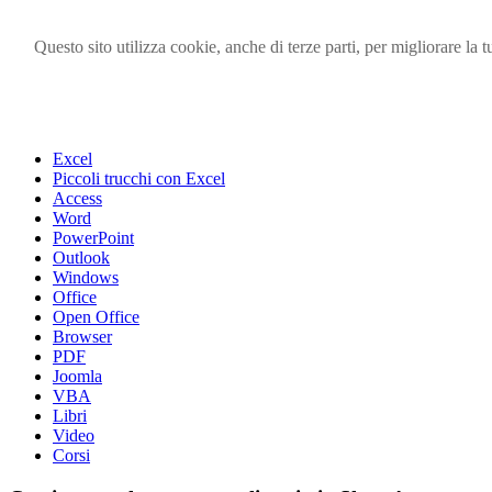
Questo sito utilizza cookie, anche di terze parti, per migliorare l
Visita i forum di SOS-OFFICE
MENU
Excel
Piccoli trucchi con Excel
Access
Word
PowerPoint
Outlook
Windows
Office
Open Office
Browser
PDF
Joomla
VBA
Libri
Video
Corsi