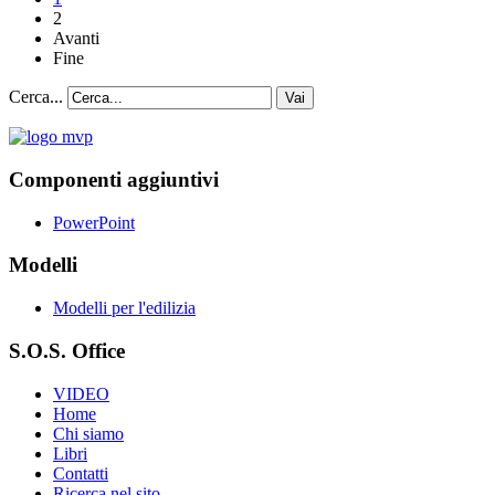
2
Avanti
Fine
Cerca...
Vai
Componenti aggiuntivi
PowerPoint
Modelli
Modelli per l'edilizia
S.O.S. Office
VIDEO
Home
Chi siamo
Libri
Contatti
Ricerca nel sito