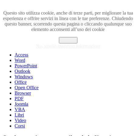
Questo sito utilizza cookie, anche di terze parti, per migliorare la tua
esperienza e offrire servizi in linea con le tue preferenze. Chiudendo
Visita i forum di SOS-OFFICE
questo banner, scorrendo questa pagina o cliccando qualunque suo
elemento acconsenti all’uso dei cookie
MENU
Accetto
Excel
No, voglio maggiori informazioni
Piccoli trucchi con Excel
Access
Word
PowerPoint
Outlook
Windows
Office
Open Office
Browser
PDF
Joomla
VBA
Libri
Video
Corsi