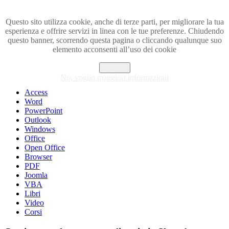
Questo sito utilizza cookie, anche di terze parti, per migliorare la tua
esperienza e offrire servizi in linea con le tue preferenze. Chiudendo
Visita i forum di SOS-OFFICE
questo banner, scorrendo questa pagina o cliccando qualunque suo
elemento acconsenti all’uso dei cookie
MENU
Accetto
Excel
No, voglio maggiori informazioni
Piccoli trucchi con Excel
Access
Word
PowerPoint
Outlook
Windows
Office
Open Office
Browser
PDF
Joomla
VBA
Libri
Video
Corsi