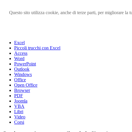
Questo sito utilizza cookie, anche di terze parti, per migliorare l
Visita i forum di SOS-OFFICE
MENU
Excel
Piccoli trucchi con Excel
Access
Word
PowerPoint
Outlook
Windows
Office
Open Office
Browser
PDF
Joomla
VBA
Libri
Video
Corsi