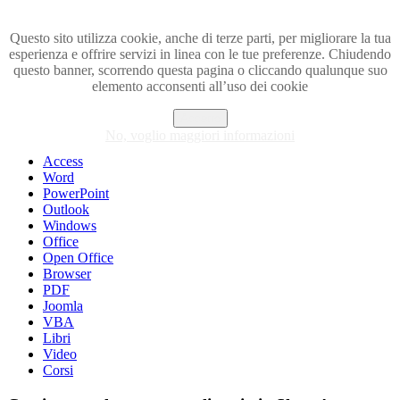
Questo sito utilizza cookie, anche di terze parti, per migliorare la tua
esperienza e offrire servizi in linea con le tue preferenze. Chiudendo
Visita i forum di SOS-OFFICE
questo banner, scorrendo questa pagina o cliccando qualunque suo
elemento acconsenti all’uso dei cookie
MENU
Accetto
Excel
No, voglio maggiori informazioni
Piccoli trucchi con Excel
Access
Word
PowerPoint
Outlook
Windows
Office
Open Office
Browser
PDF
Joomla
VBA
Libri
Video
Corsi