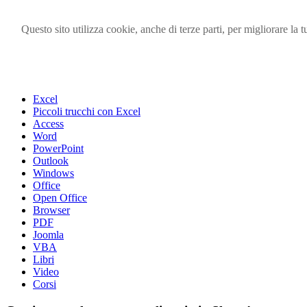
Questo sito utilizza cookie, anche di terze parti, per migliorare l
Visita i forum di SOS-OFFICE
MENU
Excel
Piccoli trucchi con Excel
Access
Word
PowerPoint
Outlook
Windows
Office
Open Office
Browser
PDF
Joomla
VBA
Libri
Video
Corsi