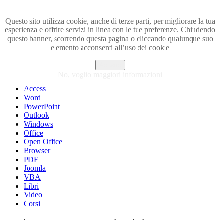
Questo sito utilizza cookie, anche di terze parti, per migliorare la tua
esperienza e offrire servizi in linea con le tue preferenze. Chiudendo
Visita i forum di SOS-OFFICE
questo banner, scorrendo questa pagina o cliccando qualunque suo
elemento acconsenti all’uso dei cookie
MENU
Accetto
Excel
No, voglio maggiori informazioni
Piccoli trucchi con Excel
Access
Word
PowerPoint
Outlook
Windows
Office
Open Office
Browser
PDF
Joomla
VBA
Libri
Video
Corsi