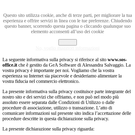
Stampa
Email
Questo sito utilizza cookie, anche di terze parti, per migliorare la tua
esperienza e offrire servizi in linea con le tue preferenze. Chiudendo
Informativa sulla privacy
questo banner, scorrendo questa pagina o cliccando qualunque suo
elemento acconsenti all’uso dei cookie
Dettagli
Accetto
Pubblicato: 17 Febbraio 2011
No, voglio maggiori informazioni
Visite: 30845
La seguente informativa sulla privacy si riferisce al sito
www.sos-
office.it
che è gestito da GeA Software di Alessandra Salvaggio. La
vostra privacy è importante per noi. Vogliamo che la vostra
esperienza su Internet sia piacevole e desideriamo alimentare la
vostra fiducia nel commercio elettronico.
La presente informativa sulla privacy costituisce parte integrante del
nostro sito e dei servizi che offriamo, e non può nel modo più
assoluto essere separata dalle Condizioni di Utilizzo o dalle
procedure di associazione, utilizzo o transazione. L’atto di
comunicare informazioni sul presente sito indica l’accettazione delle
procedure descritte in questa dichiarazione sulla privacy.
La presente dichiarazione sulla privacy riguarda: